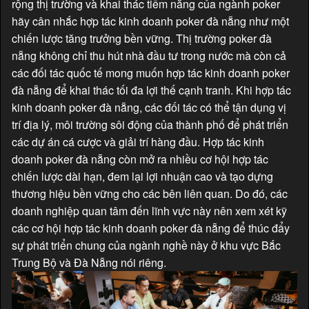
rộng thị trường và khai thác tiềm năng của ngành poker
hãy cân nhắc hợp tác kinh doanh poker đà nẵng như một
chiến lược tăng trưởng bền vững. Thị trường poker đà
nẵng không chỉ thu hút nhà đầu tư trong nước mà còn cả
các đối tác quốc tế mong muốn hợp tác kinh doanh poker
đà nẵng để khai thác tối đa lợi thế cạnh tranh. Khi hợp tác
kinh doanh poker đà nẵng, các đối tác có thể tận dụng vị
trí địa lý, môi trường sôi động của thành phố để phát triển
các dự án cá cược và giải trí hàng đầu. Hợp tác kinh
doanh poker đà nẵng còn mở ra nhiều cơ hội hợp tác
chiến lược dài hạn, đem lại lợi nhuận cao và tạo dựng
thương hiệu bền vững cho các bên liên quan. Do đó, các
doanh nghiệp quan tâm đến lĩnh vực này nên xem xét kỹ
các cơ hội hợp tác kinh doanh poker đà nẵng để thúc đẩy
sự phát triển chung của ngành nghề này ở khu vực Bắc
Trung Bộ và Đà Nẵng nói riêng.