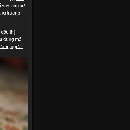
ỉ vậy, các sự
ăng trưởng
cầu thị
ời dùng mới
rưởng người