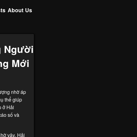
ts
About Us
g Người
ng Mới
tượng nhờ áp
cụ thể giúp
p ở Hải
cáo số và
Nhờ vậy,
Hải