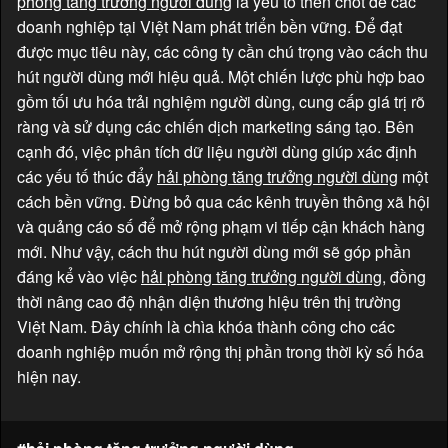
phòng tăng trưởng người dùng
là yếu tố then chốt để các
doanh nghiệp tại Việt Nam phát triển bền vững. Để đạt
được mục tiêu này, các công ty cần chú trọng vào cách thu
hút người dùng mới hiệu quả. Một chiến lược phù hợp bao
gồm tối ưu hóa trải nghiệm người dùng, cung cấp giá trị rõ
ràng và sử dụng các chiến dịch marketing sáng tạo. Bên
cạnh đó, việc phân tích dữ liệu người dùng giúp xác định
các yếu tố thúc đẩy
hải phòng tăng trưởng người dùng
một
cách bền vững. Đừng bỏ qua các kênh truyền thông xã hội
và quảng cáo số để mở rộng phạm vi tiếp cận khách hàng
mới. Như vậy, cách thu hút người dùng mới sẽ góp phần
đáng kể vào việc
hải phòng tăng trưởng người dùng
, đồng
thời nâng cao độ nhận diện thương hiệu trên thị trường
Việt Nam. Đây chính là chìa khóa thành công cho các
doanh nghiệp muốn mở rộng thị phần trong thời kỳ số hóa
hiện nay.