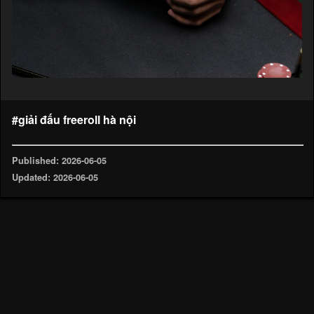
#giải đấu freeroll hà nội
Published: 2026-06-05
Updated: 2026-06-05