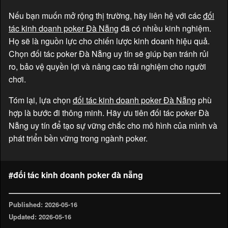
Nếu bạn muốn mở rộng thị trường, hãy liên hệ với các
đối
tác kinh doanh poker Đà Nẵng
đã có nhiều kinh nghiệm.
Họ sẽ là nguồn lực cho chiến lược kinh doanh hiệu quả.
Chọn đối tác poker Đà Nẵng uy tín sẽ giúp bạn tránh rủi
ro, bảo vệ quyền lợi và nâng cao trải nghiệm cho người
chơi.
Tóm lại, lựa chọn
đối tác kinh doanh poker Đà Nẵng
phù
hợp là bước đi thông minh. Hãy ưu tiên đối tác poker Đà
Nẵng uy tín để tạo sự vững chắc cho mô hình của mình và
phát triển bền vững trong ngành poker.
#đối tác kinh doanh poker đà nẵng
Published: 2026-05-16
Updated: 2026-05-16