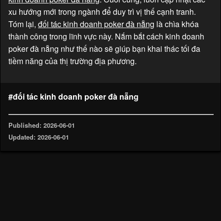
xu hướng mới trong ngành để duy trì vị thế cạnh tranh.
Tóm lại,
đối tác kinh doanh poker đà nẵng
là chìa khóa
thành công trong lĩnh vực này. Nắm bắt cách kinh doanh
poker đà nẵng như thế nào sẽ giúp bạn khai thác tối đa
tiềm năng của thị trường địa phương.
#đối tác kinh doanh poker đà nẵng
Published: 2026-06-01
Updated: 2026-06-01