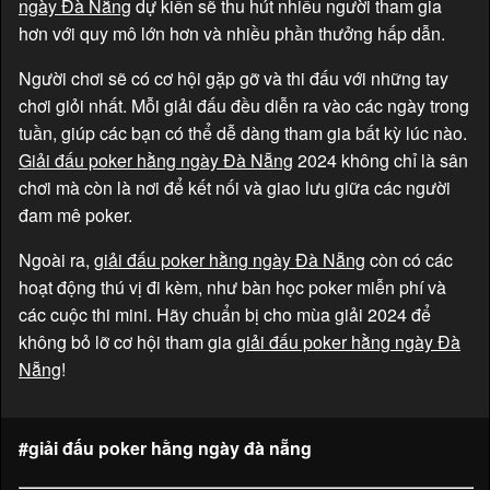
ngày Đà Nẵng
dự kiến sẽ thu hút nhiều người tham gia
hơn với quy mô lớn hơn và nhiều phần thưởng hấp dẫn.
Người chơi sẽ có cơ hội gặp gỡ và thi đấu với những tay
chơi giỏi nhất. Mỗi giải đấu đều diễn ra vào các ngày trong
tuần, giúp các bạn có thể dễ dàng tham gia bất kỳ lúc nào.
Giải đấu poker hằng ngày Đà Nẵng
2024 không chỉ là sân
chơi mà còn là nơi để kết nối và giao lưu giữa các người
đam mê poker.
Ngoài ra,
giải đấu poker hằng ngày Đà Nẵng
còn có các
hoạt động thú vị đi kèm, như bàn học poker miễn phí và
các cuộc thi mini. Hãy chuẩn bị cho mùa giải 2024 để
không bỏ lỡ cơ hội tham gia
giải đấu poker hằng ngày Đà
Nẵng
!
#giải đấu poker hằng ngày đà nẵng