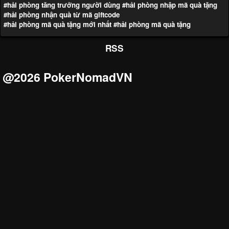
#hải phòng tăng trưởng người dùng
#hải phòng nhập mã quà tặng
#hải phòng nhận quà từ mã giftcode
#hải phòng mã quà tặng mới nhất
#hải phòng mã quà tặng
RSS
@2026 PokerNomadVN